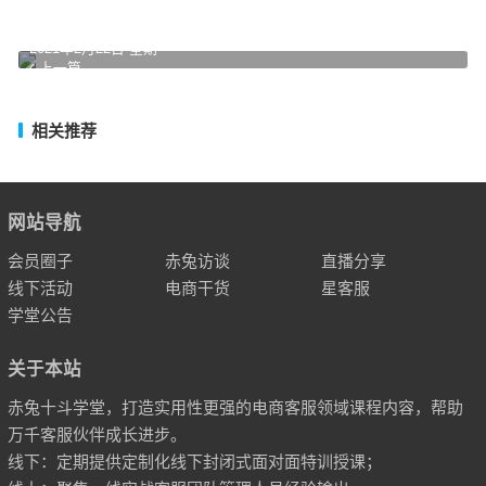
2021年2月22日 星期一
上一篇
相关推荐
网站导航
会员圈子
赤兔访谈
直播分享
线下活动
电商干货
星客服
学堂公告
关于本站
赤兔十斗学堂，打造实用性更强的电商客服领域课程内容，帮助
万千客服伙伴成长进步。
线下：定期提供定制化线下封闭式面对面特训授课；