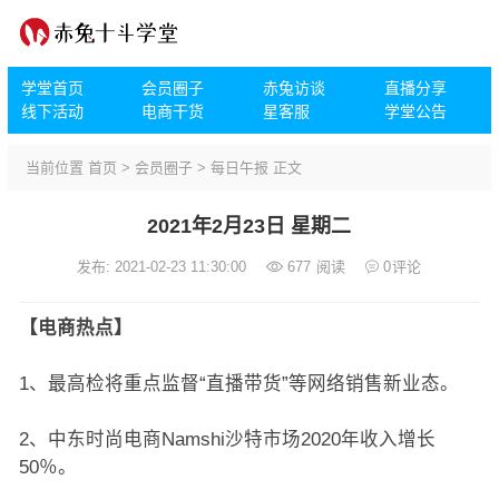
学堂首页
会员圈子
赤兔访谈
直播分享
线下活动
电商干货
星客服
学堂公告
当前位置
首页
>
会员圈子
>
每日午报
正文
2021年2月23日 星期二
发布: 2021-02-23 11:30:00
677
阅读
0
评论
【电商热点】
1、最高检将重点监督“直播带货”等网络销售新业态。
2、中东时尚电商Namshi沙特市场2020年收入增长
50％。