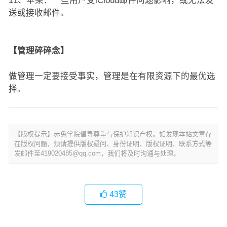
11、苹果：一些用户受iCloud邮件问题影响，或无法发
送或接收邮件。
【管理碎碎念】
做管理一定要接受事实，管理是在有限资源下的最优选
择。
文
章
【版权提示】赤兔学院倡导尊重与保护知识产权。如发现本站文章存
导
在版权问题，烦请提供版权疑问、身份证明、版权证明、联系方式等
航
发邮件至419020485@qq.com，我们将及时沟通与处理。
43
赞